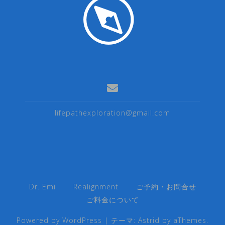
lifepathexploration@gmail.com
Dr. Emi
Realignment
ご予約・お問合せ
ご料金について
Powered by WordPress
|
テーマ:
Astrid
by aThemes.