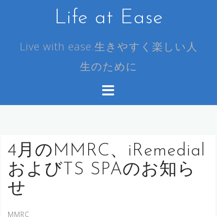
コ
Life at Ease
ン
テ
ン
Live with ease.生きやすく楽しい人
ツ
生のために
へ
ス
キ
ッ
プ
4月のMMRC、iRemedial
およびTS SPAのお知ら
せ
MMRC