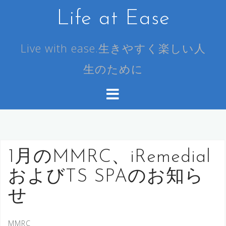
コ
Life at Ease
ン
テ
ン
Live with ease.生きやすく楽しい人
ツ
生のために
へ
ス
キ
ッ
プ
1月のMMRC、iRemedial
およびTS SPAのお知ら
せ
MMRC