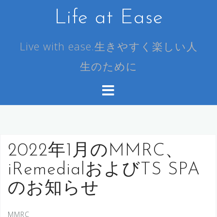
コ
Life at Ease
ン
テ
ン
Live with ease.生きやすく楽しい人
ツ
生のために
へ
ス
キ
ッ
プ
2022年1月のMMRC、
iRemedialおよびTS SPA
のお知らせ
MMRC