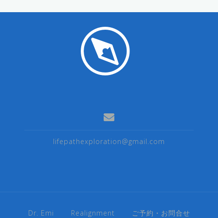
lifepathexploration@gmail.com
Dr. Emi
Realignment
ご予約・お問合せ