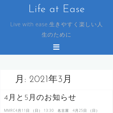
コ
Life at Ease
ン
テ
ン
Live with ease.生きやすく楽しい人
ツ
生のために
へ
ス
キ
ッ
プ
月:
2021年3月
4月と5月のお知らせ
MMRC4月11日 （日） 13:30 名古屋 4月25日 （日）