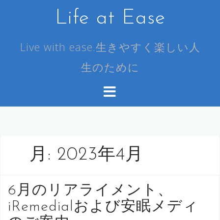
コ
Life at Ease
ン
テ
ン
Live with ease.生きやすく楽しい人
ツ
生のために
へ
ス
キ
ッ
プ
月:
2023年4月
6月のリアライメント、
iRemedialおよび安眠メディ