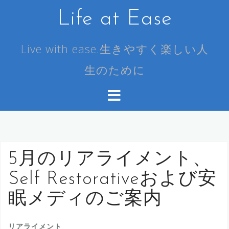
コ
Life at Ease
ン
テ
ン
Live with ease.生きやすく楽しい人
ツ
生のために
へ
ス
キ
ッ
プ
5月のリアライメント、
Self Restorativeおよび安
眠メディのご案内
リアライメント