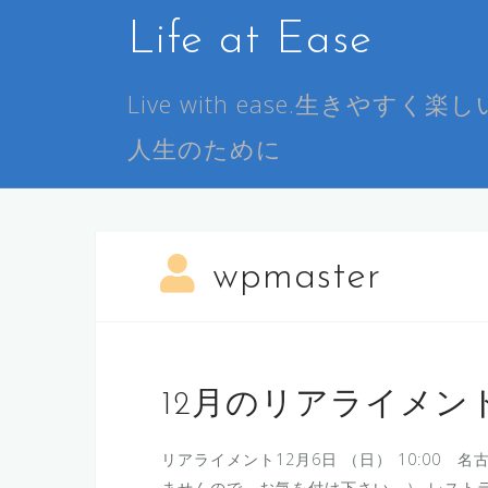
コ
Life at Ease
ン
テ
ン
Live with ease.生きやすく楽し
ツ
人生のために
へ
ス
キ
ッ
プ
wpmaster
12月のリアライメ
リアライメント12月6日 （日） 10:00 名古屋
ませんので、お気を付け下さい。） レストラティヴ