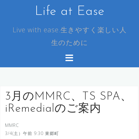
コ
Life at Ease
ン
テ
ン
Live with ease.生きやすく楽しい人
ツ
生のために
へ
ス
キ
ッ
プ
3月のMMRC、TS SPA、
iRemedialのご案内
MMRC
3/4(土）午前 9:30 東郷町