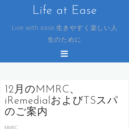
コ
Life at Ease
ン
テ
ン
Live with ease.生きやすく楽しい人
ツ
生のために
へ
ス
キ
ッ
プ
12月のMMRC、
iRemedialおよびTSスパ
のご案内
MMRC