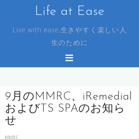
コ
Life at Ease
ン
テ
ン
Live with ease.生きやすく楽しい人
ツ
生のために
へ
ス
キ
ッ
プ
9月のMMRC、iRemedial
およびTS SPAのお知ら
せ
MMRC