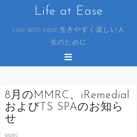
コ
Life at Ease
ン
テ
ン
Live with ease.生きやすく楽しい人
ツ
生のために
へ
ス
キ
ッ
プ
8月のMMRC、iRemedial
およびTS SPAのお知ら
せ
MMRC