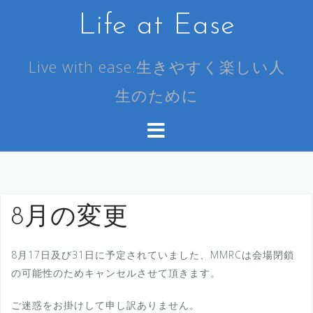
コ
Life at Ease
ン
テ
ン
Live with ease.生きやすく楽しい人
ツ
生のために
へ
ス
キ
ッ
プ
8月の変更
8月17日及び31日に予定されていました、MMRCは会場閉鎖
の可能性のためキャンセルさせて頂きます。
ご迷惑をお掛けして申し訳ありません。