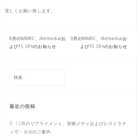
宜しくお願い致します。
投
8月のMMRC、iRemedialお
9月のMMRC、iRemedialお
よびTS SPAのお知らせ
よびTS SPAのお知らせ
稿
ナ
ビ
検
ゲ
索:
ー
シ
最近の投稿
ョ
ン
12月のリアライメント、安眠メディおよびレストラテ
ィヴ・ヨガのご案内