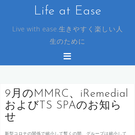
コ
Life at Ease
ン
テ
ン
Live with ease.生きやすく楽しい人
ツ
生のために
へ
ス
キ
ッ
プ
9月のMMRC、iRemedial
およびTS SPAのお知ら
せ
新型コロナの関係で縮小して暫くの間、グループは縮小して