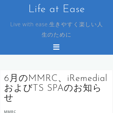
コ
Life at Ease
ン
テ
ン
Live with ease.生きやすく楽しい人
ツ
生のために
へ
ス
キ
ッ
プ
6月のMMRC、iRemedial
およびTS SPAのお知ら
せ
MMRC