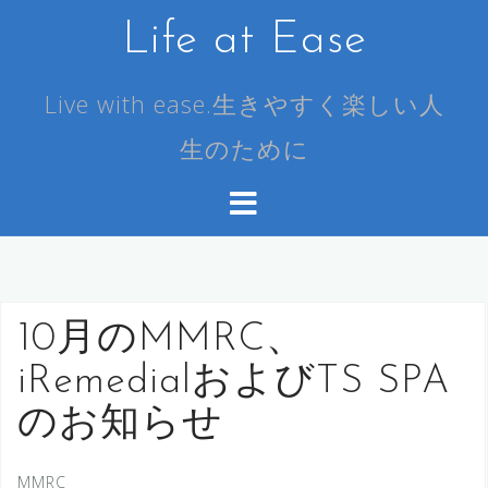
コ
Life at Ease
ン
テ
ン
Live with ease.生きやすく楽しい人
ツ
生のために
へ
ス
キ
ッ
プ
10月のMMRC、
iRemedialおよびTS SPA
のお知らせ
MMRC