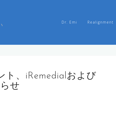
Dr. Emi
Realignment
い
、iRemedialおよび
知らせ