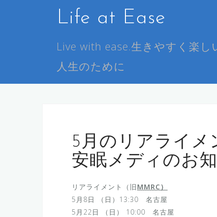
コ
Life at Ease
ン
テ
ン
Live with ease.生きやすく楽し
ツ
人生のために
へ
ス
キ
ッ
プ
5月のリアライメント
安眠メディのお
リアライメント（旧
MMRC）
5月8日 （日）13:30 名古屋
5月22日 （日） 10:00 名古屋