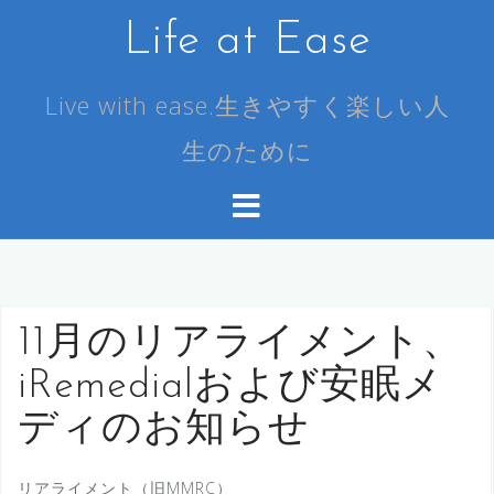
コ
Life at Ease
ン
テ
ン
Live with ease.生きやすく楽しい人
ツ
生のために
へ
ス
キ
ッ
プ
11月のリアライメント、
iRemedialおよび安眠メ
ディのお知らせ
リアライメント（旧MMRC）