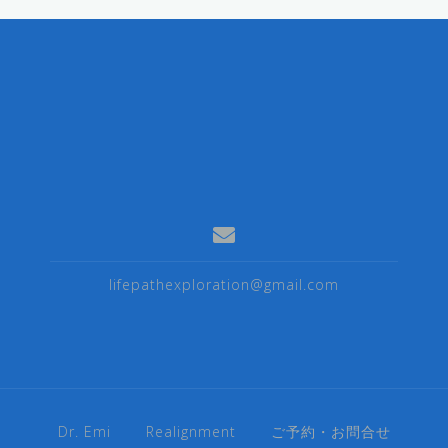
lifepathexploration@gmail.com
Dr. Emi
Realignment
ご予約・お問合せ