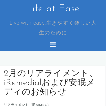
コ
Life at Ease
ン
テ
ン
Live with ease.生きやすく楽しい人
ツ
生のために
へ
ス
キ
ッ
プ
2月のリアライメント、
iRemedialおよび安眠メ
ディのお知らせ
リアライメント（旧MMRC）