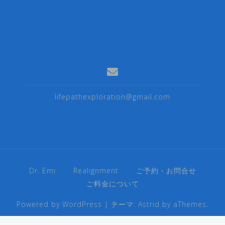
lifepathexploration@gmail.com
Dr. Emi
Realignment
ご予約・お問合せ
ご料金について
Powered by WordPress
|
テーマ:
Astrid
by aThemes.