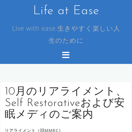
コ
Life at Ease
ン
テ
ン
Live with ease.生きやすく楽しい人
ツ
生のために
へ
ス
キ
ッ
プ
10月のリアライメント、
Self Restorativeおよび安
眠メディのご案内
リアライメント（旧MMRC）