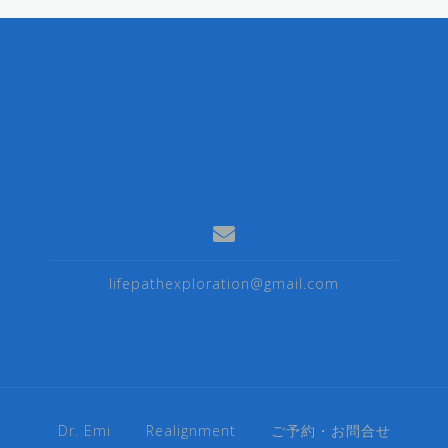
lifepathexploration@gmail.com
Dr. Emi
Realignment
ご予約・お問合せ