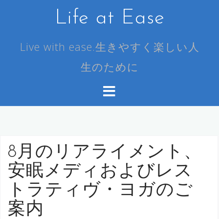
コ
Life at Ease
ン
テ
ン
Live with ease.生きやすく楽しい人
ツ
生のために
へ
ス
キ
ッ
プ
8月のリアライメント、
安眠メディおよびレス
トラティヴ・ヨガのご
案内